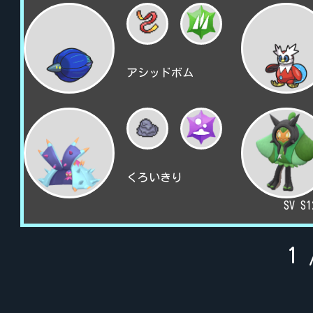
アシッドボム
くろいきり
SV S
1