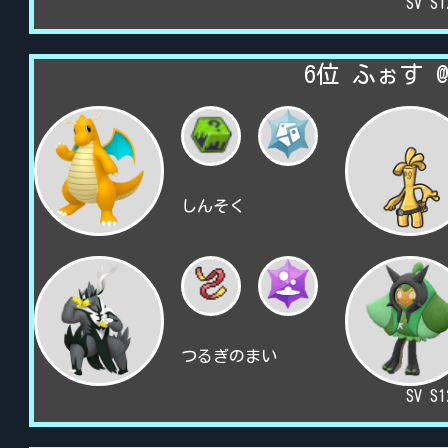
SV S
6位 ふぉす @p
しんそく
つるぎのまい
SV S