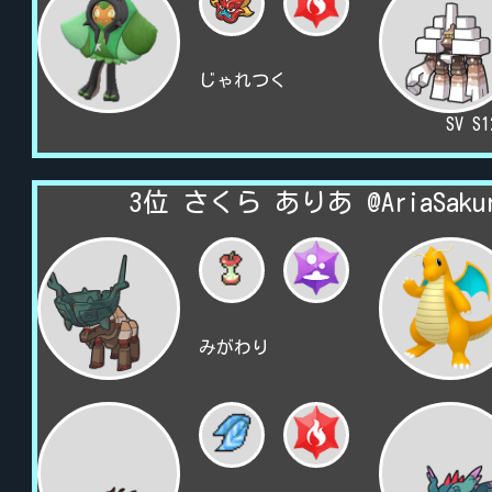
じゃれつく
SV S
3位 さくら ありあ @AriaSakur
みがわり