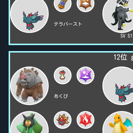
テラバースト
SV S
12位 
あくび