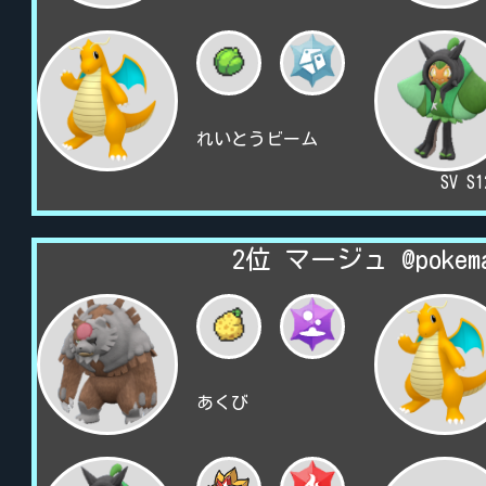
れいとうビーム
SV S
2位 マージュ @pokem
あくび