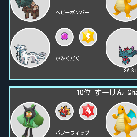
ヘビーボンバー
かみくだく
SV S
10位 すーけん @hag
パワーウィップ