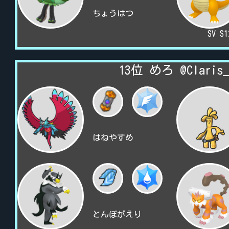
ちょうはつ
SV S
13位 めろ @Claris_
はねやすめ
とんぼがえり