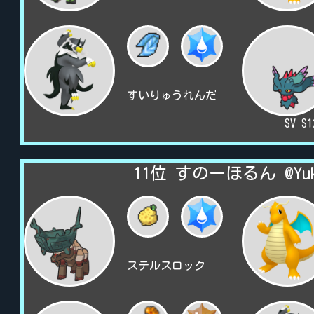
すいりゅうれんだ
SV S
11位 すのーほるん @Yuki
ステルスロック