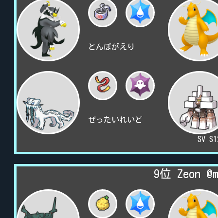
とんぼがえり
ぜったいれいど
SV S
9位 Zeon @