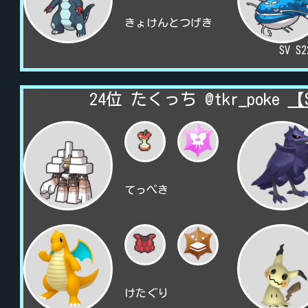
きょけんとつげき
SV S
24位 たくっち @tkr_poke
【
てっぺき
けたぐり