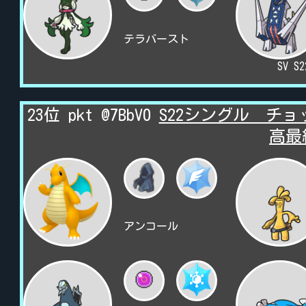
テラバースト
SV S
23位 pkt @7BbV0
S22シングル チ
高最
アンコール