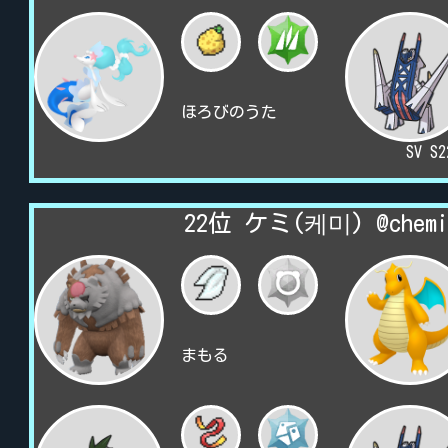
ほろびのうた
SV S
22位 ケミ(케미) @chemi
まもる