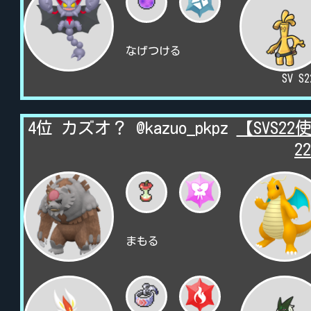
なげつける
SV S
4位 カズオ？ @kazuo_pkpz
【SVS2
2
まもる