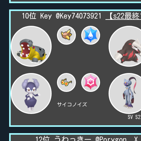
10位 Key @Key74073921
【s22最
サイコノイズ
SV S
12位 うわっきー @Porygon__