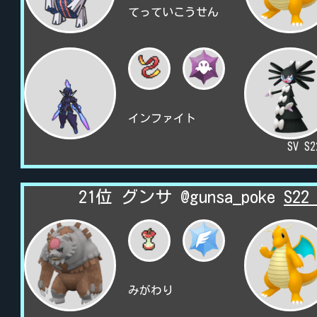
てっていこうせん
インファイト
SV S
21位 グンサ @gunsa_poke
S2
みがわり