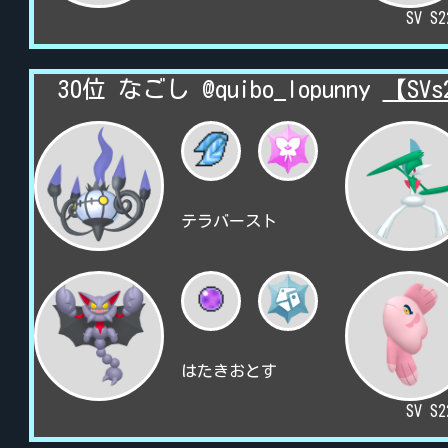
SV S
30位 なごし @quibo_lopunny
【SV
テラバースト
はたきおとす
SV S