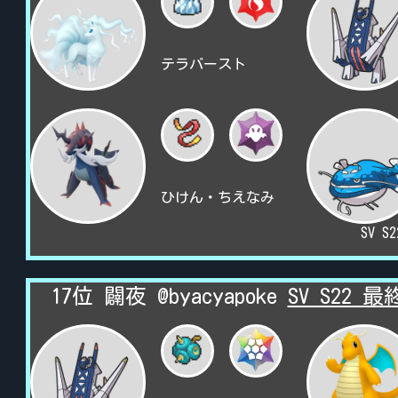
テラバースト
ひけん・ちえなみ
SV S
17位 闢夜 @byacyapoke
SV S22