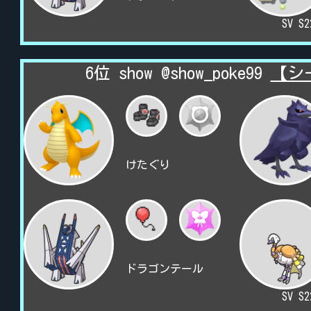
SV S
6位 show @show_poke99
【シ
けたぐり
ドラゴンテール
SV S