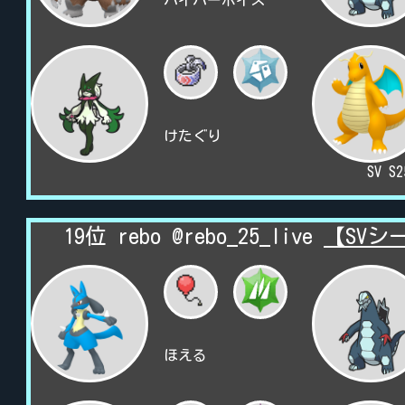
ハイパーボイス
けたぐり
SV S
19位 rebo @rebo_25_live
【SVシ
ほえる