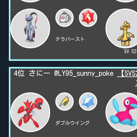
テラバースト
SV S
4位 さにー @LY95_sunny_poke
【SV
ダブルウイング