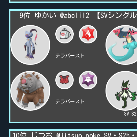
9位 ゆかい @abclil2
【SVシング
テラバースト
テラバースト
SV S
10位 じつお @jitsuo_poke
SV・S2