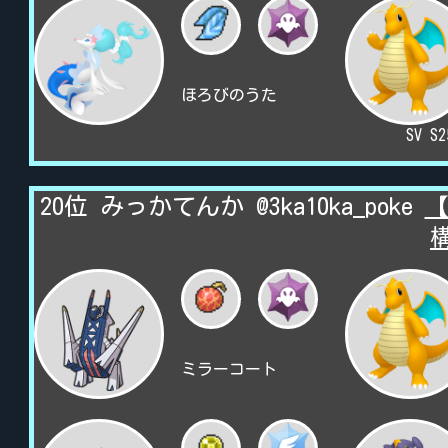
ほろびのうた
SV S
20位 みっかてんか @3ka10ka_poke
【
ミラーコート