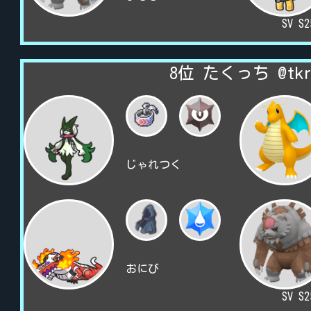
SV S
8位 たくっち @tkr
じゃれつく
おにび
SV S