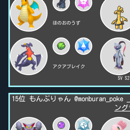
ほのおのうず
アクアブレイク
SV S
15位 もんぶりゃん @monburan_poke
ング