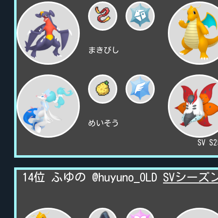
まきびし
めいそう
SV S
14位 ふゆの @huyuno_OLD
SVシーズ