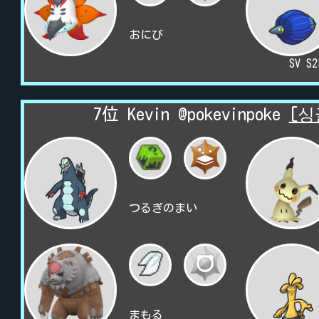
おにび
SV S
7位 Kevin @pokevinpoke
[싱
つるぎのまい
まもる