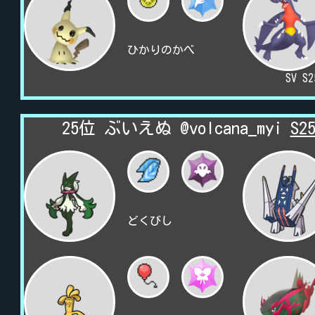
ひかりのかべ
SV S
25位 ぶいえぬ @volcana_myi
S
どくびし