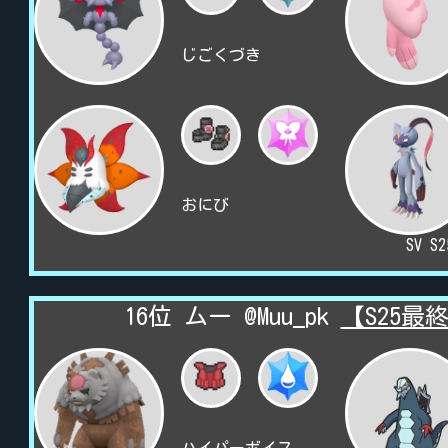
じごくづき
おにび
SV S
16位 ムー @Muu_pk
【S25最