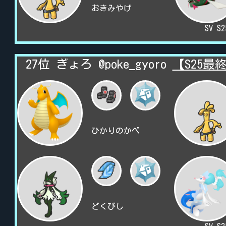
おきみやげ
SV S
27位 ぎょろ @poke_gyoro
【S25最
ひかりのかべ
どくびし