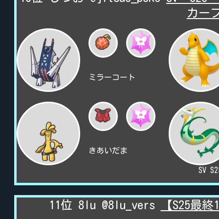
カー
ミラーコート
きあいだま
SV S
11位 8lu @8lu_vers
【S25最終