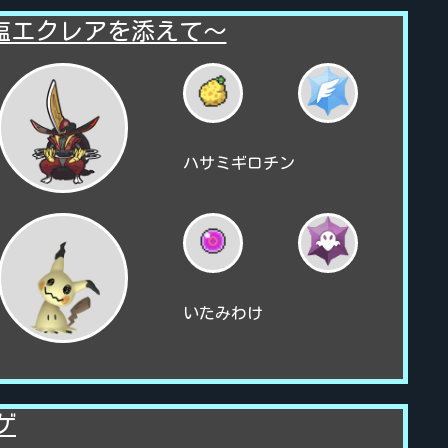
塩エクレアを添えて～
ハサミギロチン
いたみわけ
ゲ